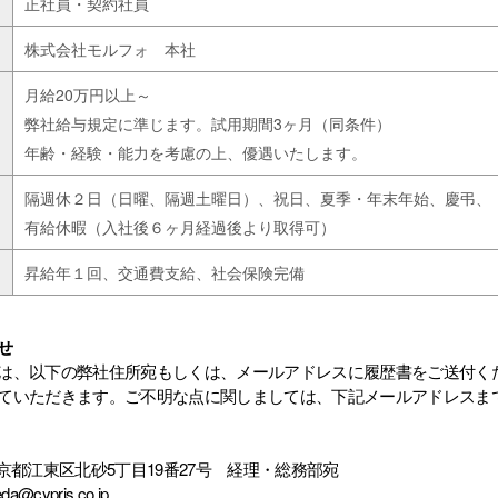
正社員・契約社員
株式会社モルフォ 本社
月給20万円以上～
弊社給与規定に準じます。試用期間3ヶ月（同条件）
年齢・経験・能力を考慮の上、優遇いたします。
隔週休２日（日曜、隔週土曜日）、祝日、夏季・年末年始、慶弔、
有給休暇（入社後６ヶ月経過後より取得可）
昇給年１回、交通費支給、社会保険完備
せ
は、以下の弊社住所宛もしくは、メールアドレスに履歴書をご送付く
ていただきます。ご不明な点に関しましては、下記メールアドレスま
 東京都江東区北砂5丁目19番27号 経理・総務部宛
cypris.co.jp