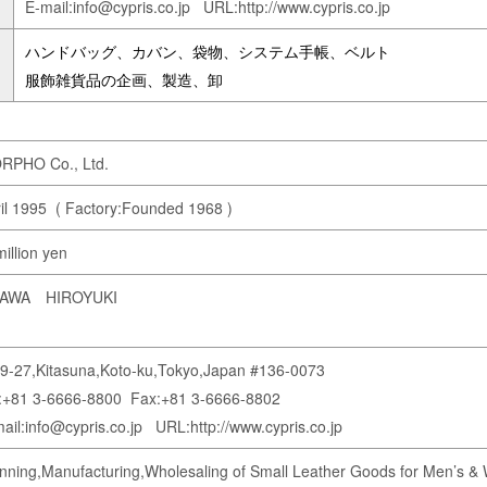
E-mail:info@cypris.co.jp URL:http://www.cypris.co.jp
ハンドバッグ、カバン、袋物、システム手帳、ベルト
服飾雑貨品の企画、製造、卸
RPHO Co., Ltd.
il 1995 ( Factory:Founded 1968 )
illion yen
AWA HIROYUKI
9-27,Kitasuna,Koto-ku,Tokyo,Japan #136-0073
l:+81 3-6666-8800 Fax:+81 3-6666-8802
ail:info@cypris.co.jp URL:http://www.cypris.co.jp
nning,Manufacturing,Wholesaling of Small Leather Goods for Men’s &