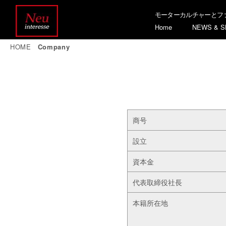
モーターカルチャーとフ
Home
NEWS & S
HOME
|
Company
商号
設立
資本金
代表取締役社長
本籍所在地