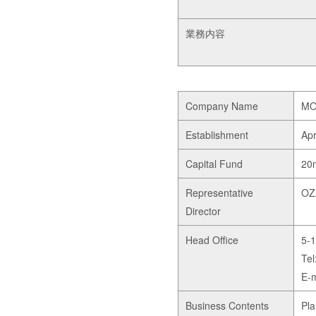
業務内容
Company Name
MO
Establishment
Apr
Capital Fund
20m
Representative
OZ
Director
Head Office
5-1
Te
E-m
Business Contents
Pla